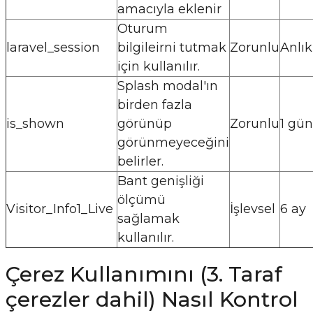
amacıyla eklenir
Oturum
laravel_session
bilgileirni tutmak
Zorunlu
Anlık
için kullanılır.
Splash modal'ın
birden fazla
is_shown
görünüp
Zorunlu
1 gün
görünmeyeceğini
belirler.
Bant genişliği
ölçümü
Visitor_Info1_Live
İşlevsel
6 ay
sağlamak
kullanılır.
Çerez Kullanımını (3. Taraf
çerezler dahil) Nasıl Kontrol