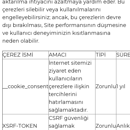
aktarılma ihtiyacını azaltmaya yardım eder. Bu
çerezleri silebilir veya kullanılmalarını
engelleyebilirsiniz; ancak, bu çerezlerin devre
dışı bırakılması, Site performansının düşmesine
ve kullanıcı deneyiminizin kısıtlanmasına
neden olabilir.
ÇEREZ İSMİ
AMACI
TİPİ
SÜRE
İnternet sitemizi
ziyaret eden
kullanıcıların
__cookie_consent
çerezlere ilişkin
Zorunlu
1 yıl
tercihlerini
hatırlamasını
sağlamaktadır.
CSRF güvenliği
XSRF-TOKEN
sağlamak
Zorunlu
Anlık