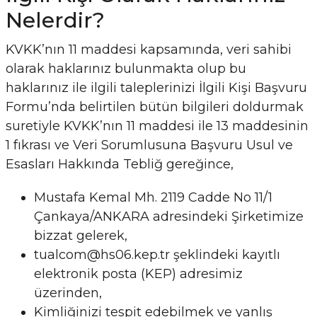
Nelerdir?
KVKK’nın 11 maddesi kapsamında, veri sahibi
olarak haklarınız bulunmakta olup bu
haklarınız ile ilgili taleplerinizi
İlgili Kişi Başvuru
Formu
’nda belirtilen bütün bilgileri doldurmak
suretiyle KVKK’nın 11 maddesi ile 13 maddesinin
1 fıkrası ve Veri Sorumlusuna Başvuru Usul ve
Esasları Hakkında Tebliğ gereğince,
Mustafa Kemal Mh. 2119 Cadde No 11/1
Çankaya/ANKARA adresindeki Şirketimize
bizzat gelerek,
tualcom@hs06.kep.tr
şeklindeki kayıtlı
elektronik posta (KEP) adresimiz
üzerinden,
Kimliğinizi tespit edebilmek ve yanlış