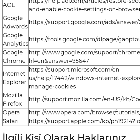
https://help.aol.com/articles/restore-sec
AOL
and-enable-cookie-settings-on-browse
Google
https://support.google.com/ads/answer
Adwords
Google
https://tools.google.com/dlpage/gaopto
Analytics
Google
http://www.google.com/support/chrome
Chrome
hl=en&answer=95647
https://support.microsoft.com/en-
Internet
us/help/17442/windows-internet-explor
Explorer
manage-cookies
Mozilla
http://support.mozilla.com/en-US/kb/Co
Firefox
Opera
http://www.opera.com/browser/tutorials/
Safari
https://support.apple.com/kb/ph19214?l
İlgili Kişi Olarak Haklarınız